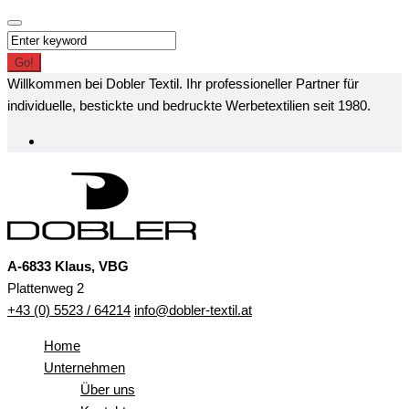
Skip
to
Search
content
for:
Go!
Willkommen bei Dobler Textil. Ihr professioneller Partner für
individuelle, bestickte und bedruckte Werbetextilien seit 1980.
Facebook
A-6833 Klaus, VBG
Plattenweg 2
+43 (0) 5523 / 64214
info@dobler-textil.at
Home
Unternehmen
Über uns