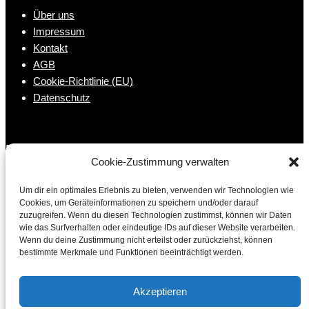
Über uns
Impressum
Kontakt
AGB
Cookie-Richtlinie (EU)
Datenschutz
Kontakt
Cookie-Zustimmung verwalten
Um dir ein optimales Erlebnis zu bieten, verwenden wir Technologien wie
+43 (0) 5523 / 64214
Cookies, um Geräteinformationen zu speichern und/oder darauf
zuzugreifen. Wenn du diesen Technologien zustimmst, können wir Daten
info@dobler-textil.at
wie das Surfverhalten oder eindeutige IDs auf dieser Website verarbeiten.
A-6833 Klaus, VBG
Wenn du deine Zustimmung nicht erteilst oder zurückziehst, können
Plattenweg 2
bestimmte Merkmale und Funktionen beeinträchtigt werden.
Über uns
Akzeptieren
Impressum