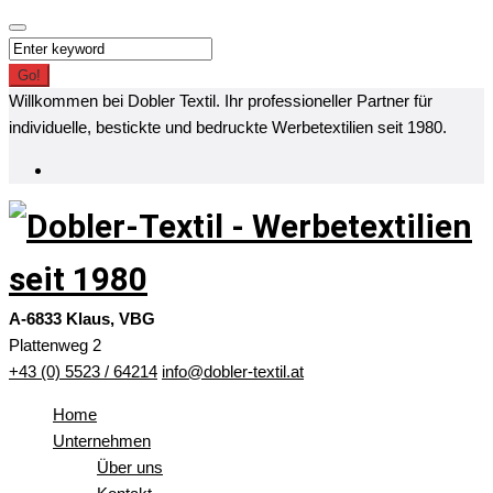
Skip
to
Search
content
for:
Go!
Willkommen bei Dobler Textil. Ihr professioneller Partner für
individuelle, bestickte und bedruckte Werbetextilien seit 1980.
Facebook
A-6833 Klaus, VBG
Plattenweg 2
+43 (0) 5523 / 64214
info@dobler-textil.at
Home
Unternehmen
Über uns