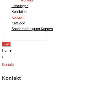
Kontakt
Leistungen
Kollektion
Kontakt
Kataloge
Sonderanfertigung Kappen
Search
for:
Go!
Home
/
Kontakt
Kontakt
Kontakt