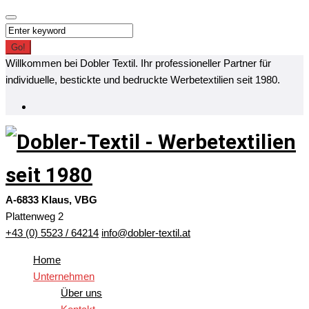
Skip
to
Search
content
for:
Go!
Willkommen bei Dobler Textil. Ihr professioneller Partner für
individuelle, bestickte und bedruckte Werbetextilien seit 1980.
Facebook
A-6833 Klaus, VBG
Plattenweg 2
+43 (0) 5523 / 64214
info@dobler-textil.at
Home
Unternehmen
Über uns